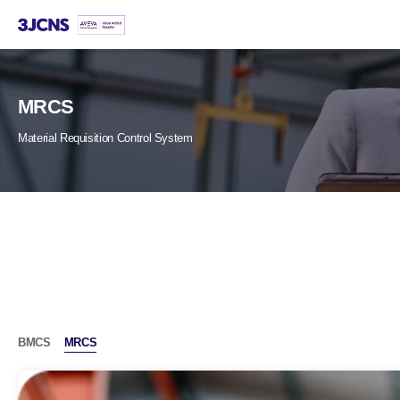
본문
바로가기
MRCS
Material Requisition Control System
BMCS
MRCS