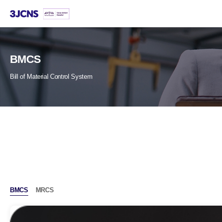
본문
바로가기
BMCS
Bill of Material Control System
BMCS
MRCS