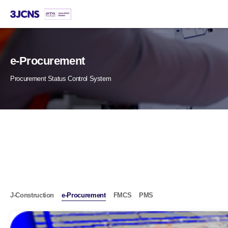
본문
바로가기
e-Procurement
Procurement Status Control System
J-Construction
e-Procurement
FMCS
PMS